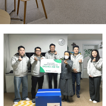
Partners
Keep
In
Touch
Media
Hub