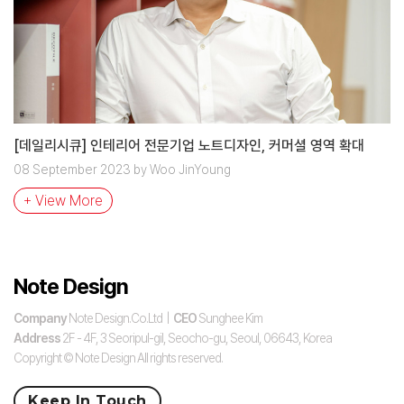
[데일리시큐] 인테리어 전문기업 노트디자인, 커머셜 영역 확대
08 September 2023 by Woo JinYoung
+ View More
Note Design
Company
Note Design.Co.Ltd |
CEO
Sunghee Kim
Address
2F - 4F, 3 Seoripul-gil, Seocho-gu, Seoul, 06643, Korea
Copyright © Note Design All rights reserved.
Keep In Touch